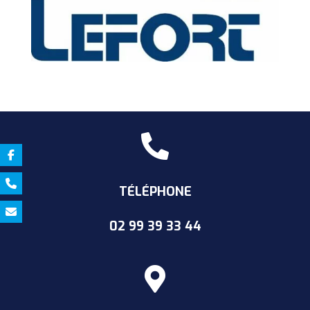

TÉLÉPHONE
02 99 39
33 44
