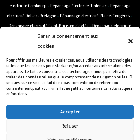
électricité Combourg
-
Dépannage électricité Tinténiac
-
Dépannage
électricité Dol-de-Bretagne
-
Dépannage électricité Pleine-Fougères
-
Dépannage électricité Saint-Brice-en-Coglès
-
Dépannage électricité
Gérer le consentement aux
Vitré
-
Dépannage électricité Liffré
-
Dépannage électricité Louvigné-
cookies
du-Désert
Pour offrir les meilleures expériences, nous utilisons des technologies
telles que les cookies pour stocker et/ou accéder aux informations des
appareils. Le fait de consentir à ces technologies nous permettra de
traiter des données telles que le comportement de navigation ou les ID
uniques sur ce site. Le fait de ne pas consentir ou de retirer son
consentement peut avoir un effet négatif sur certaines caractéristiques
et fonctions.
Accepter
Refuser
Mentions Légales
Voir les préférences