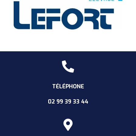

TÉLÉPHONE
02 99 39
33 44
