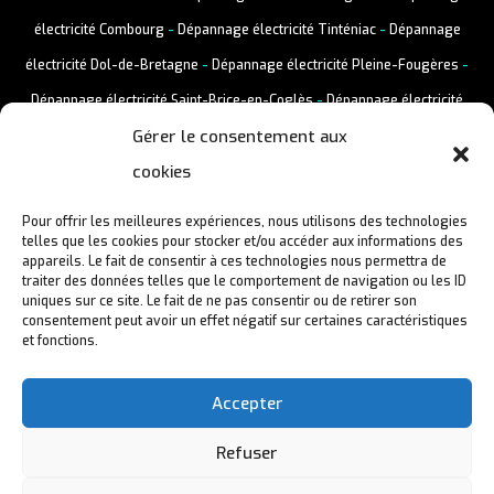
électricité Combourg
-
Dépannage électricité Tinténiac
-
Dépannage
électricité Dol-de-Bretagne
-
Dépannage électricité Pleine-Fougères
-
Dépannage électricité Saint-Brice-en-Coglès
-
Dépannage électricité
Gérer le consentement aux
Vitré
-
Dépannage électricité Liffré
-
Dépannage électricité Louvigné-
cookies
du-Désert
Pour offrir les meilleures expériences, nous utilisons des technologies
telles que les cookies pour stocker et/ou accéder aux informations des
appareils. Le fait de consentir à ces technologies nous permettra de
traiter des données telles que le comportement de navigation ou les ID
uniques sur ce site. Le fait de ne pas consentir ou de retirer son
consentement peut avoir un effet négatif sur certaines caractéristiques
et fonctions.
Accepter
Refuser
Mentions Légales