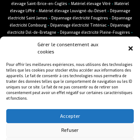
élevage Saint-Brice-en-Coglès
-
Matériel élevage Vitré
-
Matériel
élevage Liffré
-
Matériel élevage Louvigné-du-Désert
-
Dépannage
électricité Saint James
-
Dépannage électricité Fougères
-
Dépannage
électricité Combourg
-
Dépannage électricité Tinténiac
-
Dépannage
électricité Dol-de-Bretagne
-
Dépannage électricité Pleine-Fougères
-
Dépannage électricité Saint-Brice-en-Coglès
-
Dépannage électricité
Gérer le consentement aux
Vitré
-
Dépannage électricité Liffré
-
Dépannage électricité Louvigné-
cookies
du-Désert
Pour offrir les meilleures expériences, nous utilisons des technologies
telles que les cookies pour stocker et/ou accéder aux informations des
appareils. Le fait de consentir à ces technologies nous permettra de
traiter des données telles que le comportement de navigation ou les ID
uniques sur ce site. Le fait de ne pas consentir ou de retirer son
consentement peut avoir un effet négatif sur certaines caractéristiques
et fonctions.
Accepter
Refuser
Mentions Légales