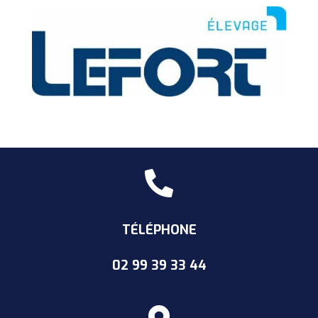

TÉLÉPHONE
02 99 39
33 44