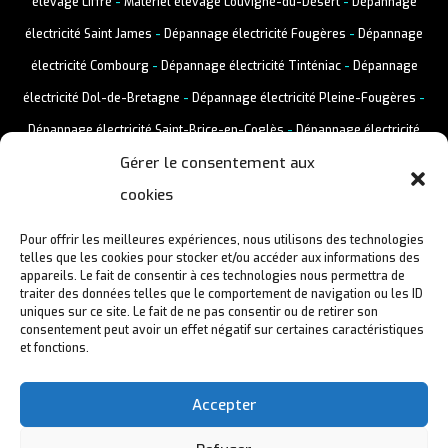
élevage Liffré
-
Matériel élevage Louvigné-du-Désert
-
Dépannage
électricité Saint James
-
Dépannage électricité Fougères
-
Dépannage
électricité Combourg
-
Dépannage électricité Tinténiac
-
Dépannage
électricité Dol-de-Bretagne
-
Dépannage électricité Pleine-Fougères
-
Dépannage électricité Saint-Brice-en-Coglès
-
Dépannage électricité
Gérer le consentement aux
Vitré
-
Dépannage électricité Liffré
-
Dépannage électricité Louvigné-
cookies
du-Désert
Pour offrir les meilleures expériences, nous utilisons des technologies
telles que les cookies pour stocker et/ou accéder aux informations des
appareils. Le fait de consentir à ces technologies nous permettra de
traiter des données telles que le comportement de navigation ou les ID
uniques sur ce site. Le fait de ne pas consentir ou de retirer son
consentement peut avoir un effet négatif sur certaines caractéristiques
et fonctions.
Accepter