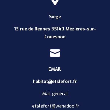

Siège
13 rue de Rennes 35140 Mézières-sur-
Couesnon

EMAIL
habitat@etslefort.fr
Mail général
etslefort@wanadoo.fr